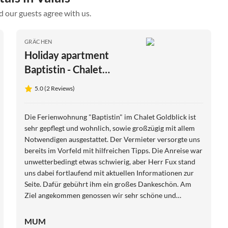
d our guests agree with us.
GRÄCHEN
Holiday apartment
Baptistin - Chalet
Goldblick - Grächen VS
5.0 (2 Reviews)
Die Ferienwohnung "Baptistin" im Chalet Goldblick ist
sehr gepflegt und wohnlich, sowie großzügig mit allem
Notwendigen ausgestattet. Der Vermieter versorgte uns
bereits im Vorfeld mit hilfreichen Tipps. Die Anreise war
unwetterbedingt etwas schwierig, aber Herr Fux stand
uns dabei fortlaufend mit aktuellen Informationen zur
Seite. Dafür gebührt ihm ein großes Dankeschön. Am
Ziel angekommen genossen wir sehr schöne und
erholsame Tage. Grächen ist ein herrliches Fleckchen
Schweiz inmitten eines eindrucksvollen Bergpanoramas.
MUM