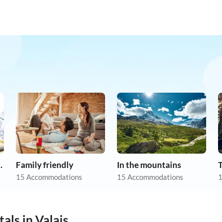
ith allergies
Family friendly
In the mountains
15 Accommodations
15 Accommodations
1
als in Valais