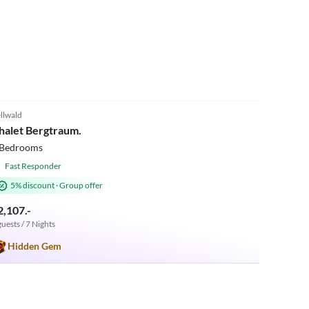
4.9
(7)
llwald
halet Bergtraum.
 Bedrooms
Fast Responder
5% discount
·
Group offer
2,107.-
guests / 7 Nights
Hidden Gem