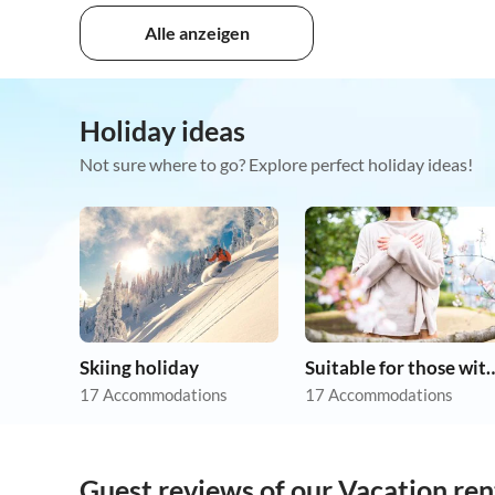
Alle anzeigen
Holiday ideas
Not sure where to go? Explore perfect holiday ideas!
Skiing holiday
Suitable for those w
17 Accommodations
17 Accommodations
Guest reviews of our Vacation rent