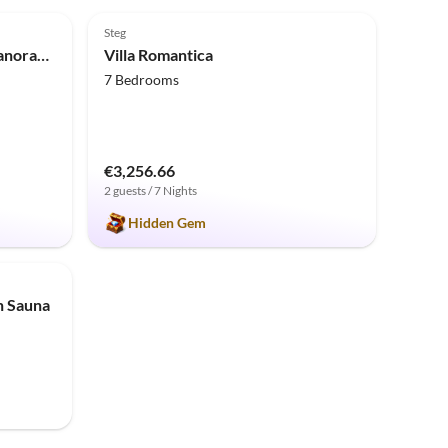
5.0
(4)
Steg
Holiday apartment Chalet Panoramix
Villa Romantica
7 Bedrooms
€3,256.66
2 guests / 7 Nights
Hidden Gem
h Sauna