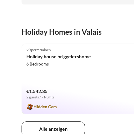
Holiday Homes in Valais
5.0
(31)
Visperterminen
Holiday house briggelershome
6 Bedrooms
€1,542.35
2 guests / 7 Nights
Hidden Gem
Alle anzeigen