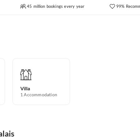
45 million bookings every year
99% Recomm
Villa
1
Accommodation
alais