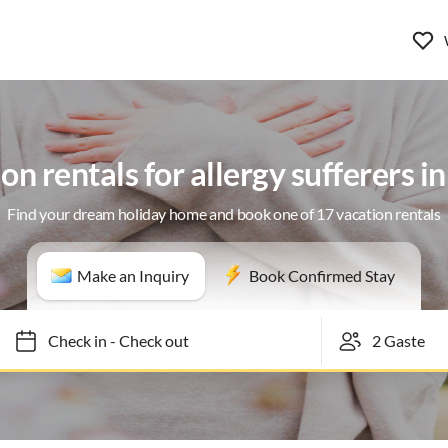
on rentals for allergy sufferers in
Find your dream holiday home and book one of 17 vacation rentals
Make an Inquiry
Book Confirmed Stay
Check in
-
Check out