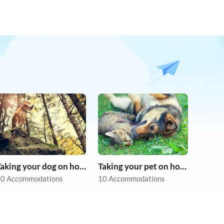
Taking your dog on holiday
Taking your pet on holiday
0 Accommodations
10 Accommodations