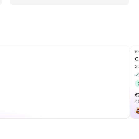
Top-Listing
Be
C
3
€
2 