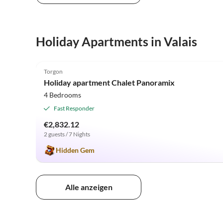
Holiday Apartments in Valais
5.0
(5)
Torgon
Holiday apartment Chalet Panoramix
4 Bedrooms
Fast Responder
€2,832.12
2 guests / 7 Nights
Hidden Gem
Alle anzeigen