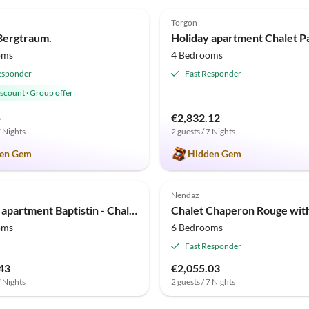
(7)
5.0
(5)
Torgon
Bergtraum.
oms
4 Bedrooms
esponder
Fast Responder
iscount
·
Group offer
-
€2,832.12
7 Nights
2 guests / 7 Nights
en Gem
Hidden Gem
(2)
Nendaz
Holiday apartment Baptistin - Chalet Goldblick - Grächen VS
Chalet Chaperon Rouge wit
oms
6 Bedrooms
Fast Responder
43
€2,055.03
7 Nights
2 guests / 7 Nights