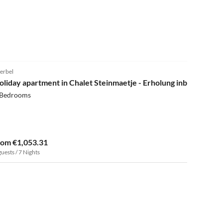
5.0
(3)
erbel
oliday apartment in Chalet Steinmaetje - Erholung inbegriffen
 Bedrooms
rom €1,053.31
guests / 7 Nights