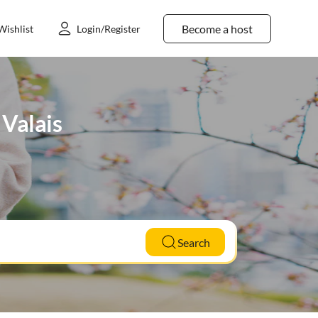
Become a host
Wishlist
Login/Register
 Valais
Search