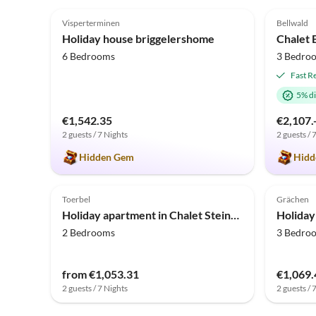
5.0
(31)
4.9
Visperterminen
Bellwald
Holiday house briggelershome
Chalet 
6 Bedrooms
3 Bedro
Fast R
5% d
€1,542.35
€2,107.
2 guests / 7 Nights
2 guests / 
Hidden Gem
Hidd
5.0
(3)
5.0
Toerbel
Grächen
Holiday apartment in Chalet Steinmaetje - Erholung inbegriffen
2 Bedrooms
3 Bedro
from €1,053.31
€1,069.
2 guests / 7 Nights
2 guests / 