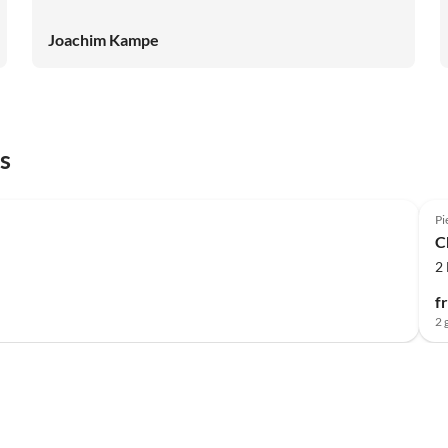
Ort wieder. Frau Krammer ist eine sehr freundlich
Gastgeberin, kinderzugewandt, unkompliziert, einfach
Joachim Kampe
perfekt. Der Garten ist eine Oase der Ruhe mit
Aussichtsbank auf den Gardasee, tollen
Sitzmöglichkeiten, einer großen Schaukel und einem
eingebauten Pool. Das Haus ist auch ideal für
befreundete Familien. Wir waren begeistert von der
s
Natur, dem WLanfreien Dasein und den vielen
Aktionsmöglichkeiten!!!
Pi
C
2
f
2 