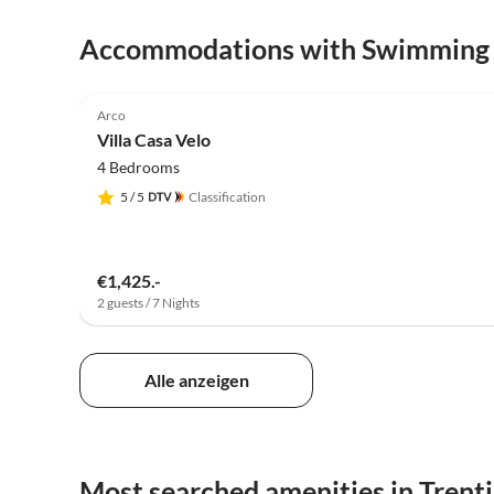
Virtual
Accommodations with Swimming
Tour
5.0
(15)
Arco
Super Host
Villa Casa Velo
4 Bedrooms
5
/ 5
Classification
€1,425.-
2 guests / 7 Nights
Alle anzeigen
Most searched amenities in Trent