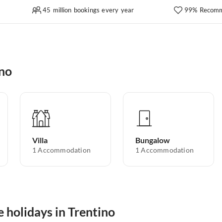
45 million bookings every year
99% Recomm
ino
Villa
Bungalow
1
Accommodation
1
Accommodation
 holidays in Trentino