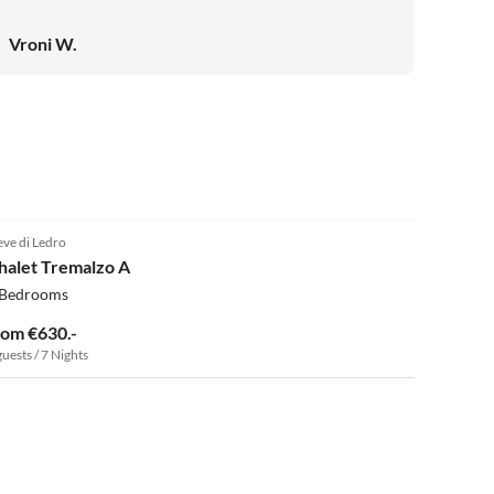
Vroni W.
eve di Ledro
halet Tremalzo A
 Bedrooms
rom €630.-
guests / 7 Nights