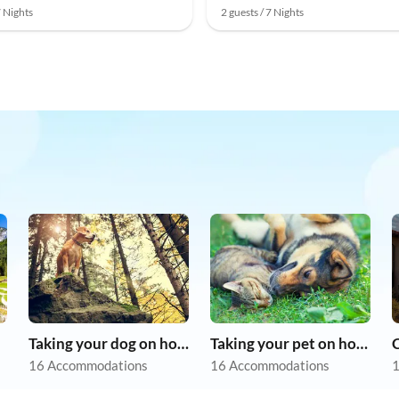
7 Nights
2 guests / 7 Nights
Taking your dog on holiday
Taking your pet on holiday
16 Accommodations
16 Accommodations
1