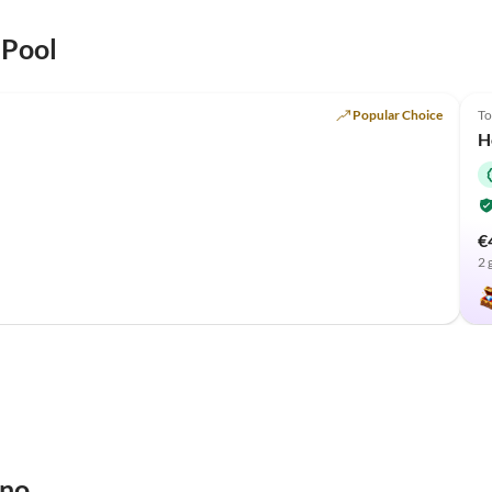
 Pool
Top-Listing
Popular Choice
To
H
€
2 
ino