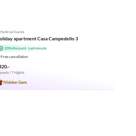
4.8
(9)
rbole sul Garda
oliday apartment Casa Campedello 3
20% discount
·
Last minute
Free cancellation
420.-
guests / 7 Nights
Hidden Gem