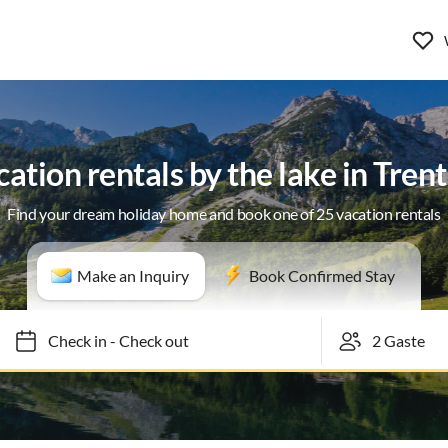
ation rentals by the lake in Tren
Find your dream holiday home and book one of 25 vacation rentals
Make an Inquiry
Book Confirmed Stay
Check in
-
Check out