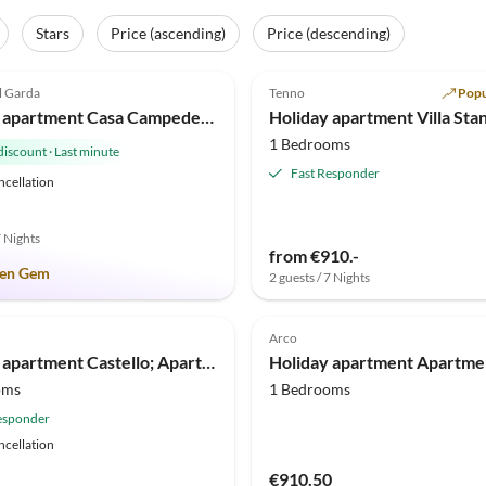
Stars
Price (ascending)
Price (descending)
(9)
4.9
(4)
l Garda
Tenno
Popu
Holiday apartment Casa Campedello 3
Holiday apartment Villa Sta
1 Bedrooms
discount
·
Last minute
Fast Responder
ncellation
7 Nights
from €910.-
en Gem
2 guests / 7 Nights
Arco
Holiday apartment Castello; Apartments Arco in the center
oms
1 Bedrooms
esponder
ncellation
€910.50