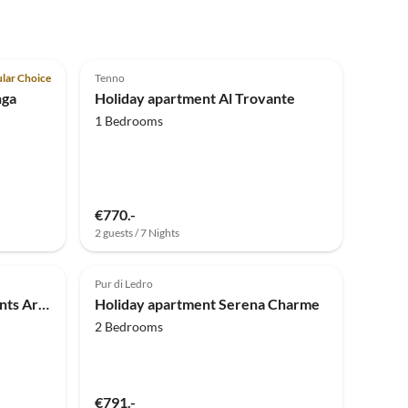
5.0
(1)
lar Choice
Tenno
nga
Holiday apartment Al Trovante
1 Bedrooms
€770.-
2 guests / 7 Nights
Pur di Ledro
Holiday apartment Apartments Arco in Centro
Holiday apartment Serena Charme
2 Bedrooms
€791.-