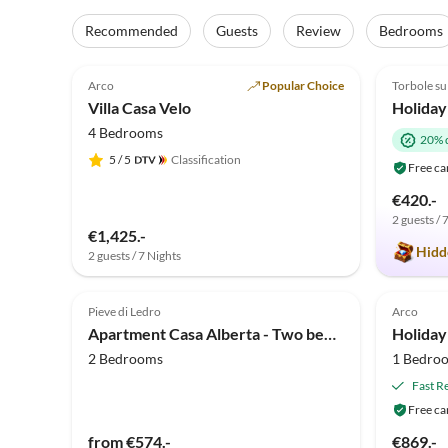
Virtual
Tour
Recommended
Guests
Review
Bedrooms
5.0
(15)
Top-Listing
4.8
Arco
Popular Choice
Torbole su
Super Host
Villa Casa Velo
4 Bedrooms
20% 
5
/ 5
Classification
Free ca
€420.-
2 guests / 
€1,425.-
Hidd
2 guests / 7 Nights
Pieve di Ledro
Arco
Apartment Casa Alberta - Two bedrooms
2 Bedrooms
1 Bedro
Fast R
Free ca
from €574.-
€869.-