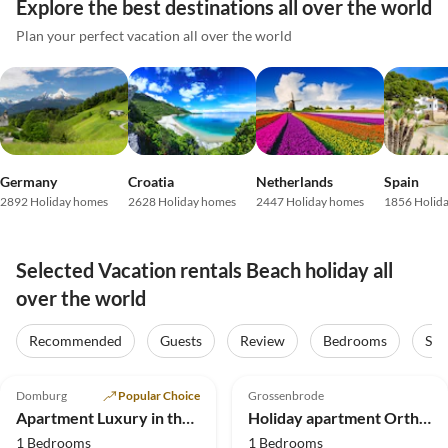
Explore the best destinations all over the world
Plan your perfect vacation all over the world
Germany
Croatia
Netherlands
Spain
2892 Holiday homes
2628 Holiday homes
2447 Holiday homes
1856 Holid
Selected Vacation rentals Beach holiday all
over the world
Recommended
Guests
Review
Bedrooms
Sta
4.8
(25)
Top-Listing
4.8
(23)
Top-Listing
Domburg
Popular Choice
Grossenbrode
Apartment Luxury in the center of Domburg
Holiday apartment Orthfeld 18
1 Bedrooms
1 Bedrooms