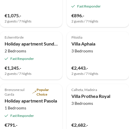
Fast Responder
€1,075.-
€896.-
2 guests / 7 Nights
2 guests / 7 Nights
4.9
(8)
Top-Listing
5.0
(8)
Top-Listing
Eckernförde
Pitsidia
Holiday apartment Sundeck
Villa Aphaia
2 Bedrooms
3 Bedrooms
Fast Responder
€1,245.-
€2,443.-
2 guests / 7 Nights
2 guests / 7 Nights
5.0
(6)
Top-Listing
4.7
(3)
Top-Listing
Brenzone sul
Popular
Calheta, Madeira
Garda
Choice
Villa Prothea Royal
Holiday apartment Pasola
3 Bedrooms
1 Bedrooms
Fast Responder
€791.-
€2,682.-