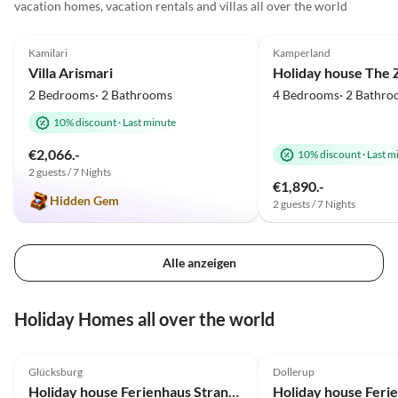
ausgestattete Küche motivierte
vacation homes, vacation rentals and villas all over the world
5.0
(37)
5.0
(31)
unsere drei Teenies kreative
Menüs zuzubereiten. Dank der
Kamilari
Kamperland
Sauna wurde der Schwimmteich
Villa Arismari
Holiday house The
trotz der herbstlichen
2 Bedrooms· 2 Bathrooms
4 Bedrooms· 2 Bathro
Temperaturen genutzt. Die
10% discount
·
Last minute
Küste war fußläufig über
ansprechende Wege zu
€2,066.-
10% discount
·
Last m
erreichen, auch die Einkäufe
2 guests / 7 Nights
erledigten wir ohne das Auto.
€1,890.-
Hidden Gem
An einem nebligen Tag fuhren
2 guests / 7 Nights
wir nach Bremen und hatten
dort einen tollen Shoppingtag.
Das Schnoorviertel hat uns sehr
Alle anzeigen
begeistert. Leider war die Zeit
viel zu schnell vorbei.
Holiday Homes all over the world
4.8
(8)
4.9
(7)
Glücksburg
Dollerup
Holiday house Ferienhaus Strandhaus Glücksburg