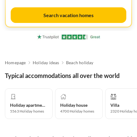
Search vacation homes
Homepage
Holiday ideas
Beach holiday
Typical accommodations all over the world
Holiday apartment
Holiday house
Villa
5563
Holiday homes
4700
Holiday homes
2320
Holiday h