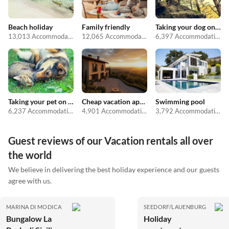
Beach holiday
Family friendly
Taking your dog on holiday
13,013 Accommodations
12,065 Accommodations
6,397 Accommodations
Taking your pet on holiday
Cheap vacation apartments
Swimming pool
6,237 Accommodations
4,901 Accommodations
3,792 Accommodations
Guest reviews of our Vacation rentals all over
the world
We believe in delivering the best holiday experience and our guests
agree with us.
MARINA DI MODICA
SEEDORF/LAUENBURG
Bungalow La
Holiday