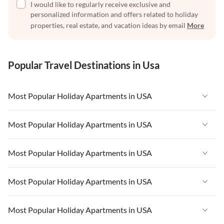
I would like to regularly receive exclusive and
personalized information and offers related to holiday
properties, real estate, and vacation ideas by email
More
Popular Travel Destinations in Usa
Most Popular Holiday Apartments in USA
Vacation Apartments in USA
Most Popular Holiday Apartments in USA
Vacation Apartments in Florida
Vacation Apartments in USA
Most Popular Holiday Apartments in USA
Vacation Apartments in Cape Coral
Vacation Apartments in Florida
Vacation Apartments in New York
Vacation Apartments in USA
Most Popular Holiday Apartments in USA
Vacation Apartments in Cape Coral
Vacation Apartments in California
Vacation Apartments in Florida
Vacation Apartments in New York
Vacation Apartments in USA
Most Popular Holiday Apartments in USA
Vacation Apartments in Hawaii
Vacation Apartments in Cape Coral
Vacation Apartments in California