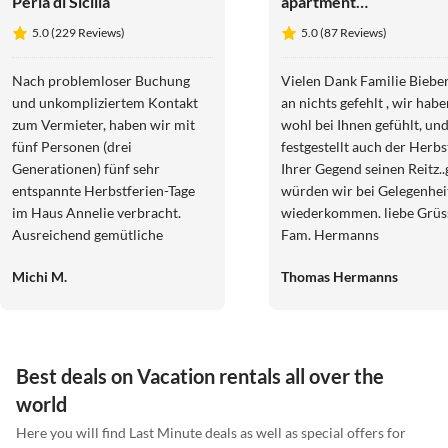
Perla di Sicilia
apartment
Biebernest
5.0 (229 Reviews)
5.0 (87 Reviews)
Nach problemloser Buchung
Vielen Dank Familie Bieber
und unkompliziertem Kontakt
an nichts gefehlt , wir hab
zum Vermieter, haben wir mit
wohl bei Ihnen gefühlt, und habe
fünf Personen (drei
festgestellt auch der Herbs
Generationen) fünf sehr
Ihrer Gegend seinen Reitz.
entspannte Herbstferien-Tage
würden wir bei Gelegenhei
im Haus Annelie verbracht.
wiederkommen. liebe Grüs
Ausreichend gemütliche
Fam. Hermanns
Schlafzimmer schenkten jedem
Michi M.
Thomas Hermanns
ein bequemes Bett. Im
geschmackvoll eingerichteten
Wohn-und Essbereich
verbrachten wir lesend, spielend
(Karten-und Gesellschaftsspiele
Best deals on Vacation rentals all over the
waren vorhanden) oder
world
genüsslich speisend einige
Stunden. Die hervorragend
Here you will find Last Minute deals as well as special offers for