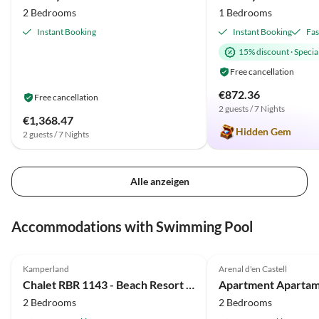
2 Bedrooms
1 Bedrooms
Instant Booking
Instant Booking
Fas
15% discount
·
Special
Free cancellation
€872.36
Free cancellation
2 guests / 7 Nights
€1,368.47
Hidden Gem
2 guests / 7 Nights
Alle anzeigen
Accommodations with Swimming Pool
Kamperland
Arenal d'en Castell
Chalet RBR 1143 - Beach Resort Kamperland
Apartment Apartame
2 Bedrooms
2 Bedrooms